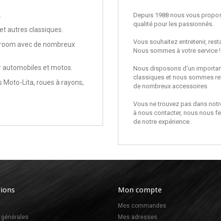
.
Depuis 1988 nous vous proposo
qualité pour les passionnés.
t autres classiques.
Vous souhaitez entretenir, rest
owroom avec de nombreux
Nous sommes à votre service !
r automobiles et motos.
Nous disposons d'un important
classiques et nous sommes rev
s Moto-Lita, roues à rayons,
de nombreux accessoires.
Vous ne trouvez pas dans notre
à nous contacter, nous nous fer
de notre expérience.
ions
Mon compte
Mes commandes
 générales
Mes adresses