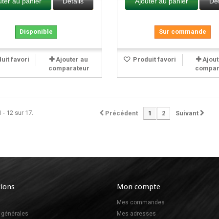
uter au panier
Détails
Ajouter au panier
Dét
Disponible
Sur commande
uit favori
Ajouter au
Produit favori
Ajout
comparateur
compar
 - 12 sur 17.
Précédent
1
2
Suivant
ions
Mon compte
Mes commandes
 générales
Mes adresses