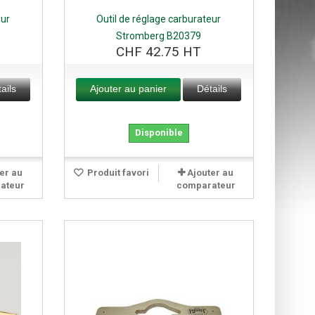
eur
Outil de réglage carburateur
Stromberg B20379
CHF 42.75 HT
ails
Ajouter au panier
Détails
Disponible
er au
Produit favori
Ajouter au
ateur
comparateur