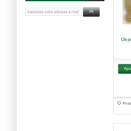
ok
Clé p
Ajo
Prod