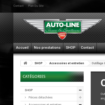
Contact
Plan Du Site
Accueil
Nos prestations
SHOP
Contact
SHOP
Accessoires et entretien
Outillage 
CATÉGORIES
O
SHOP
Out
Pièces détachées
ang
Accessoires et entretien