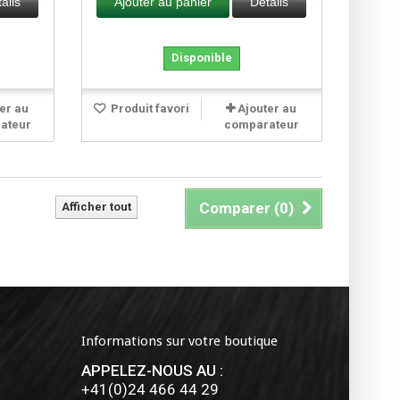
ails
Ajouter au panier
Détails
Disponible
er au
Produit favori
Ajouter au
ateur
comparateur
Comparer (
0
)
Afficher tout
Informations sur votre boutique
APPELEZ-NOUS AU :
+41(0)24 466 44 29