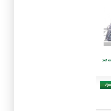
Set é
Ajo