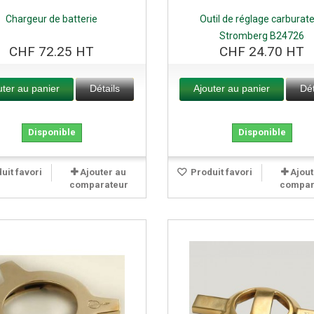
Chargeur de batterie
Outil de réglage carburat
Stromberg B24726
CHF 72.25 HT
CHF 24.70 HT
uter au panier
Détails
Ajouter au panier
Dét
Disponible
Disponible
uit favori
Ajouter au
Produit favori
Ajout
comparateur
compar