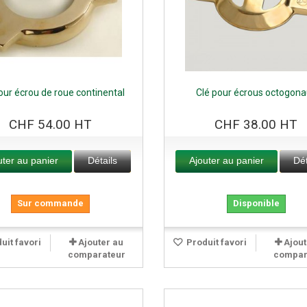
our écrou de roue continental
Clé pour écrous octogon
CHF 54.00 HT
CHF 38.00 HT
uter au panier
Détails
Ajouter au panier
Dét
Sur commande
Disponible
uit favori
Ajouter au
Produit favori
Ajout
comparateur
compar