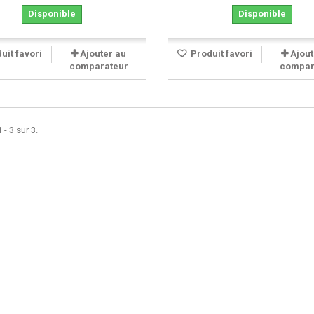
Disponible
Disponible
uit favori
Ajouter au
Produit favori
Ajout
comparateur
compar
 - 3 sur 3.