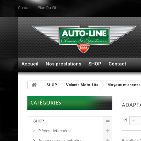
Contact
Plan Du Site
Accueil
Nos prestations
SHOP
Contact
SHOP
Volants Moto-Lita
Moyeux et access
CATÉGORIES
ADAPT
Tri
--
SHOP
Pièces détachées
Accessoires et entretien
Résultats 1