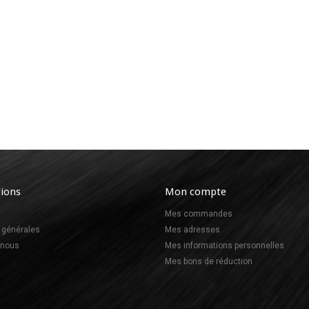
ions
Mon compte
Mes commandes
 générales
Mes adresses
-nous
Mes informations personnelles
Mes bons de réduction