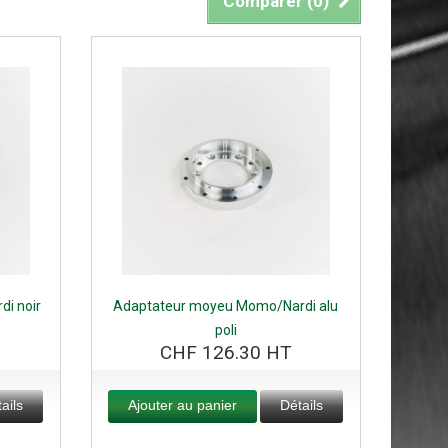
Comparer (
0
)
i noir
Adaptateur moyeu Momo/Nardi alu
poli
CHF 126.30 HT
ails
Ajouter au panier
Détails