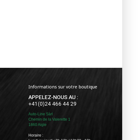
Informations sur votre boutique
APPELEZ-NOUS AU :
+41(0)24 466 44 29
Auto-Line Sàrl
Chemin de la Valerette 1
1860 Aigle
Horaire :