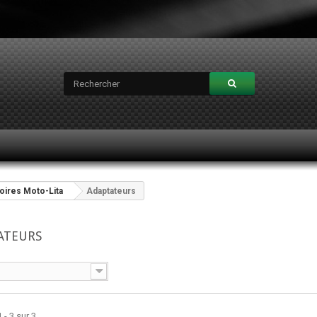
oires Moto-Lita
Adaptateurs
ATEURS
 - 3 sur 3.