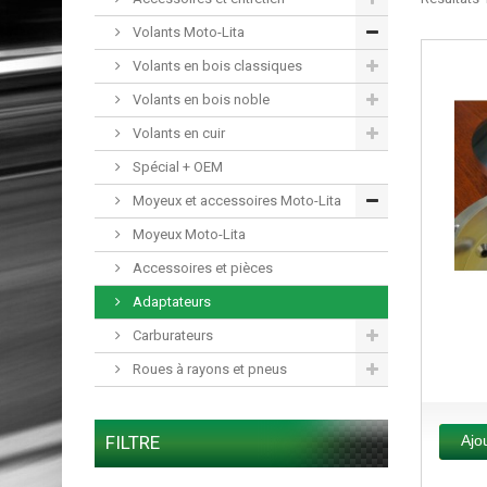
Volants Moto-Lita
Volants en bois classiques
Volants en bois noble
Volants en cuir
Spécial + OEM
Moyeux et accessoires Moto-Lita
Moyeux Moto-Lita
Accessoires et pièces
Adaptateurs
Carburateurs
Roues à rayons et pneus
Ajo
FILTRE