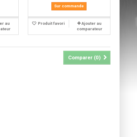
Sur commande
er au
Produit favori
Ajouter au
ateur
comparateur
Comparer (
0
)