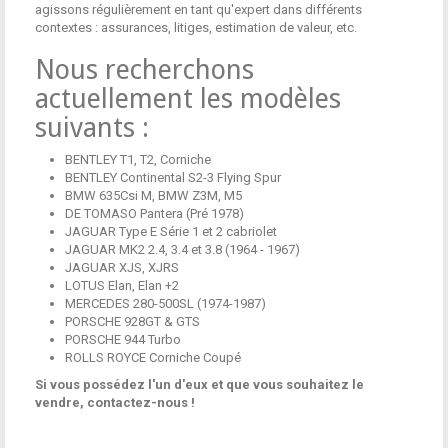
agissons régulièrement en tant qu'expert dans différents
contextes : assurances, litiges, estimation de valeur, etc.
Nous recherchons
actuellement les modèles
suivants :
BENTLEY T1, T2, Corniche
BENTLEY Continental S2-3 Flying Spur
BMW 635Csi M, BMW Z3M, M5
DE TOMASO Pantera (Pré 1978)
JAGUAR Type E Série 1 et 2 cabriolet
JAGUAR MK2 2.4, 3.4 et 3.8 (1964 - 1967)
JAGUAR XJS, XJRS
LOTUS Elan, Elan +2
MERCEDES 280-500SL (1974-1987)
PORSCHE 928GT & GTS
PORSCHE 944 Turbo
ROLLS ROYCE Corniche Coupé
Si vous possédez l'un d'eux et que vous souhaitez le
vendre, contactez-nous
!