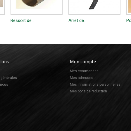
Ressort de...
Arrêt de...
Po
ions
Mon compte
Mes commandes
 générales
Mes adresses
-nous
Mes informations personnelles
Mes bons de réduction