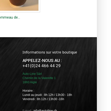
mmeau de...
Informations sur votre boutique
APPELEZ-NOUS AU :
+41(0)24 466 44 29
Auto-Line Sàrl
Chemin de la Valerette 1
1860 Aigle
Horaire :
Lundi au jeudi : 8h 12h / 13h30 - 18h
Vendredi : 8h 12h / 13h30 -16h
E-mail :
info@autoline.ch