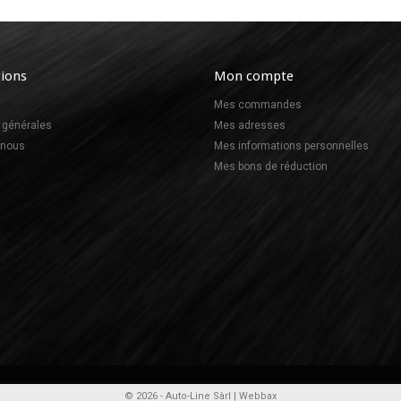
ions
Mon compte
Mes commandes
 générales
Mes adresses
-nous
Mes informations personnelles
Mes bons de réduction
© 2026 - Auto-Line Sàrl |
Webbax